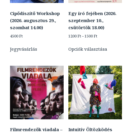
Cipődíszítő Workshop
Egy író fejében (2026.
(2026. augusztus 29.,
szeptember 10.,
szombat 14.00)
csütörtök 18.00)
Ártartomány:
4500
Ft
1200
Ft
–
1500
Ft
1200 Ft
Ennek
-
Jegyvásárlás
Opciók választása
a
1500 Ft
terméknek
több
variációja
van.
A
változatok
a
termékolda
választhat
ki
Filmrendezők viadala –
Intuitív Öltözködés