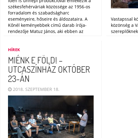
Idén is ünnepi produkcióval emlékezik a
székesfehérváriak közössége az 1956-os
forradalom és szabadságharc
eseményeire, hőseire és áldozataira. A
Vastapssal k
Kőnél keményebbek című darab írója-
közönség a V
rendezője Matuz János, aki ebben az
szereplőknek
évben a Széchenyi szakgimnázium
ünnepen: a M
diákjaival dolgozik együtt. Az előadásban
Miénk e föld
fontos szerep jut Vörös Janka jazz
filmszerűen v
HÍREK
énekesnőnek és egy zongorának is. Az
forradalmat 
MIÉNK E FÖLD! –
ünnepi műsor október 23-án, szerdán 16
jellegzetes f
UTCASZÍNHÁZ OKTÓBER
órakor kezdődik a Városház téren.
teret megtöl
23-ÁN
Fókusz
,
Október 23.
Október 23
2018. SZEPTEMBER 18.