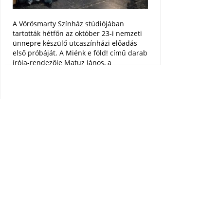
A Vörösmarty Színház stúdiójában
tartották hétfőn az október 23-i nemzeti
ünnepre készülő utcaszínházi előadás
első próbáját. A Miénk e föld! című darab
írója-rendezője Matuz János, a
Vörösmarty Színház stratégiai
intendánsa, a produkcióban a
diákszínjátszók mellett a Szabad Színház
két felnőtt színészét láthatjuk majd. A
darabban a Teleki Blanka Gimnázium
kórusa is szerepel.
Október 23.