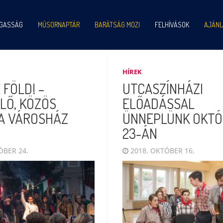
IGASSÁG
MŰSORNAPTÁR
BARÁTSÁG MOZI
FELHÍVÁSOK
AJÁNL
HÍREK
 FÖLD! –
UTCASZÍNHÁZI
LŐ, KÖZÖS
ELŐADÁSSAL
A VÁROSHÁZ
ÜNNEPLÜNK OKTÓ
23-ÁN
ÓBER 24.
2018. OKTÓBER 16.