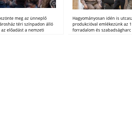
öszönte meg az ünneplő
Hagyományosan idén is utcas
árosház téri színpadon álló
produkcióval emlékezünk az 1
 az előadást a nemzeti
forradalom és szabadságharc
atuz János írta és rendezte
eseményeire, hőseire és áldoz
! című darab – amely
„Miénk e föld!” című darab író
etítette elénk az 1956-os
rendezője Matuz János, a diák
megelőző korszakot, annak
mellett a Szabad Színház két 
iguráit – magával ragadta a
láthatjuk majd a nemzeti ünn
tő közönséget.
Városház téren október 23-án
órakor.
.
Október 23.