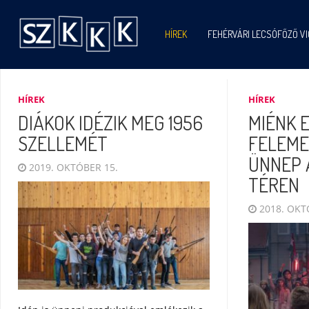
HÍREK
FEHÉRVÁRI LECSÓFŐZŐ V
HÍREK
HÍREK
DIÁKOK IDÉZIK MEG 1956
MIÉNK E
SZELLEMÉT
FELEME
ÜNNEP 
2019. OKTÓBER 15.
TÉREN
2018. OKT