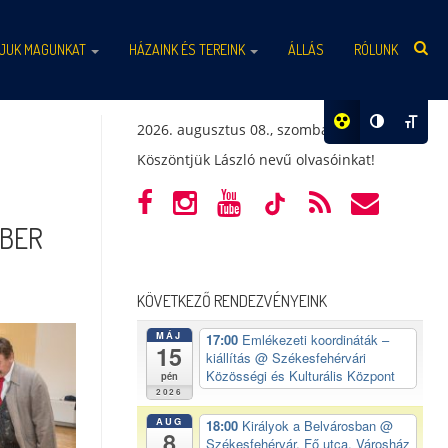
JUK MAGUNKAT
HÁZAINK ÉS TEREINK
ÁLLÁS
RÓLUNK
2026. augusztus 08., szombat
Köszöntjük László nevű olvasóinkat!
BER
KÖVETKEZŐ RENDEZVÉNYEINK
MÁJ
17:00
Emlékezeti koordináták –
15
kiállítás
@ Székesfehérvári
Közösségi és Kulturális Központ
pén
2026
AUG
18:00
Királyok a Belvárosban
@
8
Székesfehérvár, Fő utca, Városház