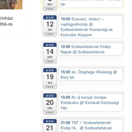
tér
szo
2026
zínházi
AUG
19:00
Szevasz, terasz! –
12
956-os
napfogyatkozás
@
Székesfehérvári Közösségi és
sze
Kulturális Központ
2026
ataira. A
ja-
AUG
10:00
Székesfehérvári Királyi
színjátszók
14
Napok
@ Székesfehérvár
színészét
pén
epen, a
2026
, kedden 16
AUG
15:00
34. Öreghegyi Mulatság
@
19
Bory tér
sze
2026
AUG
15:00
Az új kenyér ünnepe
20
Kisfaludon
@ Kisfaludi Közösségi
Ház
csü
2026
AUG
21:00
TNT // Székesfehérvári
21
Királyi N...
@ Székesfehérvár,