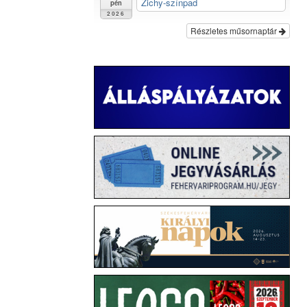
Zichy-színpad
pén
2026
Részletes műsornaptár